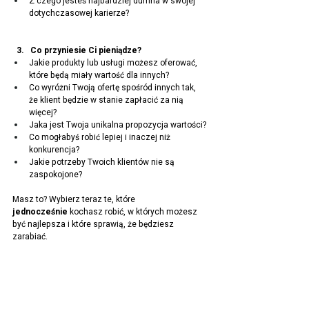
Z czego jesteś najbardziej dumna w swojej 
dotychczasowej karierze?
  3.   Co przyniesie Ci pieniądze?
Jakie produkty lub usługi możesz oferować, 
które będą miały wartość dla innych?
Co wyróżni Twoją ofertę spośród innych tak, 
że klient będzie w stanie zapłacić za nią 
więcej?
Jaka jest Twoja unikalna propozycja wartości?
Co mogłabyś robić lepiej i inaczej niż 
konkurencja? 
Jakie potrzeby Twoich klientów nie są 
zaspokojone?
Masz to? Wybierz teraz te, które 
jednocześnie
 kochasz robić, w 
których możesz 
być najlepsza i które sprawią, że będziesz 
zarabiać.