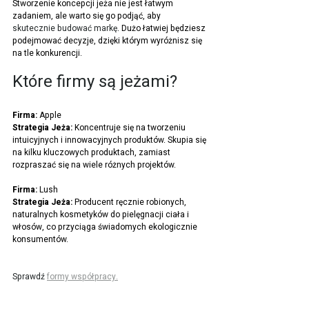
Stworzenie koncepcji jeża nie jest łatwym 
zadaniem, ale warto się go podjąć, aby 
skutecznie budować markę
. Dużo łatwiej będziesz 
podejmować decyzje, dzięki którym wyróżnisz się 
na tle konkurencji.
Które firmy są jeżami?
Firma: 
Apple 
Strategia Jeża: 
Koncentruje się na
tworzeniu 
intuicyjnych i innowacyjnych produktów. Skupia się 
na kilku kluczowych produktach, zamiast 
rozpraszać się na wiele różnych projektów.
Firma:
 Lush 
Strategia Jeża:
 Producent ręcznie robionych, 
naturalnych kosmetyków do pielęgnacji ciała i 
włosów, co przyciąga świadomych ekologicznie 
konsumentów.
Sprawdź 
formy współpracy.