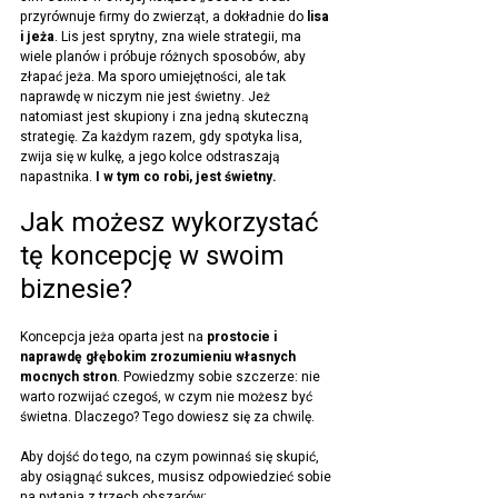
przyrównuje firmy do zwierząt, a dokładnie do 
lisa 
i jeża
. Lis jest sprytny, zna wiele strategii, ma 
wiele planów i próbuje różnych sposobów, aby 
złapać jeża. Ma sporo umiejętności, ale tak 
naprawdę w niczym nie jest świetny. Jeż 
natomiast jest skupiony i zna jedną skuteczną 
strategię. Za każdym razem, gdy spotyka lisa, 
zwija się w kulkę, a jego kolce odstraszają 
napastnika. 
I w tym co robi, jest świetny.
Jak możesz wykorzystać 
tę koncepcję w swoim 
biznesie?
Koncepcja jeża oparta jest na 
prostocie i 
naprawdę głębokim zrozumieniu własnych 
mocnych stron
. Powiedzmy sobie szczerze: nie 
warto rozwijać czegoś, w czym nie możesz być 
świetna. Dlaczego? Tego dowiesz się za chwilę.
Aby dojść do tego, na czym powinnaś się skupić, 
aby osiągnąć sukces, musisz odpowiedzieć sobie 
na pytania z trzech obszarów: