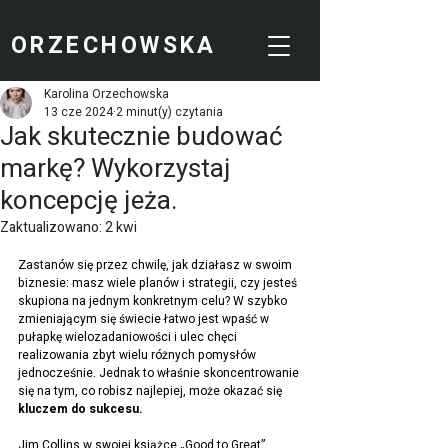
ORZECHOWSKA
Karolina Orzechowska
13 cze 2024
2 minut(y) czytania
Jak skutecznie budować
markę? Wykorzystaj
koncepcję jeża.
Zaktualizowano:
2 kwi
Zastanów się przez chwilę, jak działasz w swoim 
biznesie: masz wiele planów i strategii, czy jesteś 
skupiona na jednym konkretnym celu? W szybko 
zmieniającym się świecie łatwo jest wpaść w 
pułapkę wielozadaniowości i ulec chęci 
realizowania zbyt wielu różnych pomysłów 
jednocześnie. Jednak to właśnie skoncentrowanie 
się na tym, co robisz najlepiej, może okazać się 
kluczem do sukcesu.
Jim Collins w swojej książce „Good to Great” 