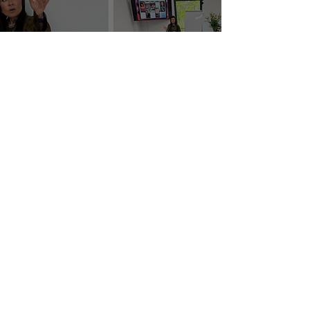
Paradoks wyboru - jak uprościć ofertę i
komunikację, by sprzedawać więcej
2
/
4
Pracujmy razem!
Format1x1 Karolina Orzechowska
ul. Kocurki 1b/33
80-822 Gdańsk,
NIP: 5832964691,